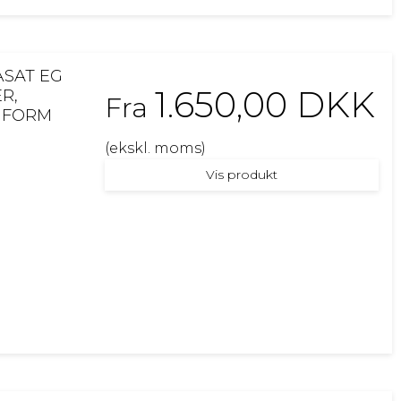
ÅSAT EG
1.650,00 DKK
R,
Fra
I FORM
(ekskl. moms)
Vis produkt