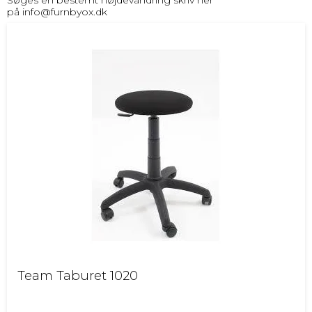
Søges en bestemt højdevandring skriv her
på
info@furnbyox.dk
Team Taburet 1020