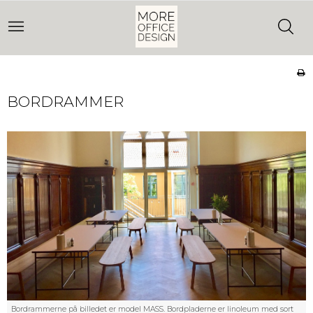
BORDRAMMER
Bordrammerne på billedet er model MASS. Bordpladerne er linoleum med sort