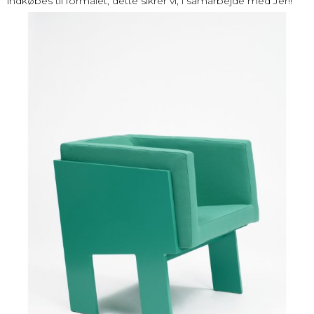
indkøbes til formålet, dette sikrer vi, i samarbejde med Jer!!