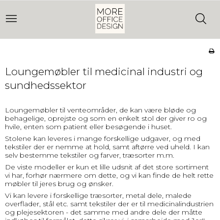
Loungemøbler til medicinal industri og
sundhedssektor
Loungemøbler til venteområder, de kan være bløde og
behagelige, oprejste og som en enkelt stol der giver ro og
hvile, enten som patient eller besøgende i huset.
Stolene kan leveres i mange forskellige udgaver, og med
tekstiler der er nemme at hold, samt aftørre ved uheld. I kan
selv bestemme tekstiler og farver, træsorter m.m.
De viste modeller er kun et lille udsnit af det store sortiment
vi har, forhør nærmere om dette, og vi kan finde de helt rette
møbler til jeres brug og ønsker.
Vi kan levere i forskellige træsorter, metal dele, malede
overflader, stål etc. samt tekstiler der er til medicinalindustrien
og plejesektoren - det samme med andre dele der måtte