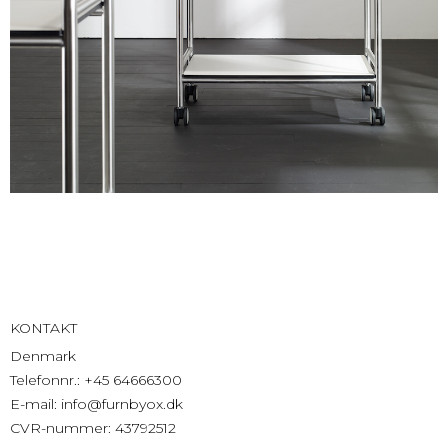
KONTAKT
Denmark
Telefonnr.
:
+45 64666300
E-mail
:
info@furnbyox.dk
CVR-nummer
:
43792512