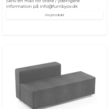
Skriv en mail for ordre / yderligere
information på info@furnbyox.dk
Vis produkt