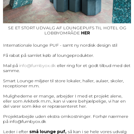
SE ET STORT UDVALG AF LOUNGEPUFS TIL HOTEL OG
LOBBYOMRÅDE
HER
Internationale lounge PUF - samt ny nordisk design stil
Få rabat på samlet køb af loungeprodukter.
Mail på
info@furnbyox.dk
eller ring for et godt tilbud med det
samme.
Smart Lounge miljøer til store lokaler, haller, aulaer, skoler,
receptioner m.m.
Mulighederne er mange, arbejder I med et projekt alene,
eller som Arkitetk m.m., kan vi være behjælpelige, vi har en
del varer som ikke er repræsenteret her.
Projektarbejde uden ekstra omkostninger. Forhør nærmere
på
info@furnbyox.dk
Leder i efter
små lounge puf,
så kan i se hele vores udvalg