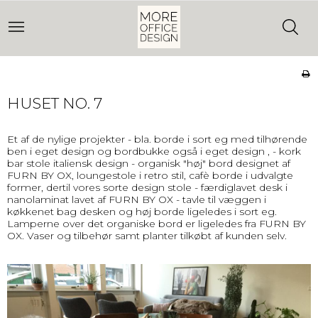
HUSET NO. 7
Et af de nylige projekter - bla. borde i sort eg med tilhørende
ben i eget design og bordbukke også i eget design , - kork
bar stole italiensk design - organisk "høj" bord designet af
FURN BY OX, loungestole i retro stil, cafè borde i udvalgte
former, dertil vores sorte design stole - færdiglavet desk i
nanolaminat lavet af FURN BY OX - tavle til væggen i
køkkenet bag desken og høj borde ligeledes i sort eg.
Lamperne over det organiske bord er ligeledes fra FURN BY
OX. Vaser og tilbehør samt planter tilkøbt af kunden selv.