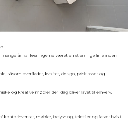
po.
g i mange år har løsningerne været en stram lige linie inden
, såsom overflader, kvalitet, design, prisklasser og
ske og kreative møbler der idag bliver lavet til erhverv.
ontorinventar, møbler, belysning, tekstiler og farver hvis I