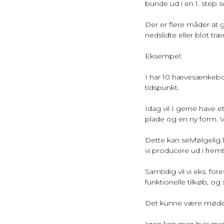
bunde ud i en 1. step 
Der er flere måder at 
nedslidte eller blot træn
Eksempel:
I har 10 hævesænkebord
tidspunkt.
Idag vil I gerne have 
plade og en ny form. V
Dette kan selvfølgelig
vi producere ud i fre
Samtidig vil vi eks. fore
funktionelle tilkøb, og
Det kunne være mødebo
Igen kan man hvis man 