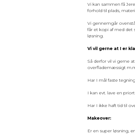
Vi kan sammen få Jere
forhold til plads, mate
Vi gennemgår ovenståen
får et kopi af med det
løsning.
Vi vil gerne at I er kl
Så derfor vil vi gerne 
overflademæssigt m.m.,
Har I mål faste tegnin
I kan evt. lave en prio
Har I ikke haft tid til
Makeover:
Er en super løsning, e