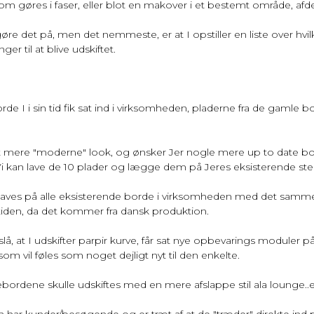
som gøres i faser, eller blot en makover i et bestemt område, afd
gøre det på, men det nemmeste, er at I opstiller en liste over hv
ger til at blive udskiftet.
e I i sin tid fik sat ind i virksomheden, pladerne fra de gamle 
et mere "moderne" look, og ønsker Jer nogle mere up to date bor
i kan lave de 10 plader og lægge dem på Jeres eksisterende ste
 laves på alle eksisterende borde i virksomheden med det samme
mtiden, da det kommer fra dansk produktion.
slå, at I udskifter parpir kurve
, får sat nye opbevarings moduler 
 som vil føles som noget dejligt nyt til den enkelte.
rdene skulle udskiftes med en mere afslappe stil ala lounge..
har kunder/besøgende og er træt af at de "træder" direkte ind på 