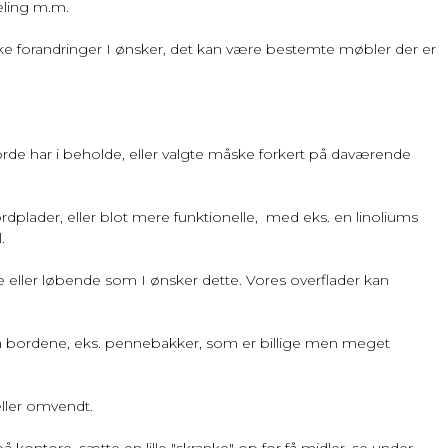
eling m.m.
ilke forandringer I ønsker, det kan være bestemte møbler der er
borde har i beholde, eller valgte måske forkert på daværende
dplader, eller blot mere funktionelle, med eks. en linoliums
l.
 eller løbende som I ønsker dette. Vores overflader kan
på bordene, eks. pennebakker, som er billige men meget
eller omvendt.
kontore, sætte en lille "skranke" op for få midler, se under