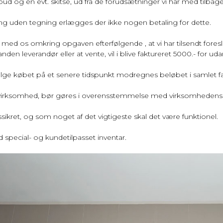
d og en evt. skitse, ud fra de forudsætninger vi har med tilbage 
ing uden tegning erlægges der ikke nogen betaling for dette.
e med os omkring opgaven efterfølgende , at vi har tilsendt fores
nden leverandør eller at vente, vil i blive faktureret 5000.- for ud
lge købet på et senere tidspunkt modregnes beløbet i samlet faktu
 virksomhed, bør gøres i overensstemmelse med virksomhedens p
sikret, og som noget af det vigtigeste skal det være funktionel.
d special- og kundetilpasset inventar.