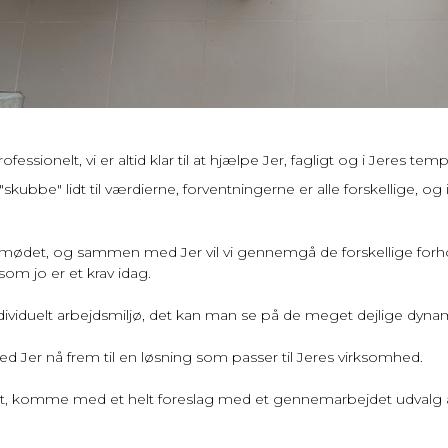
fessionelt, vi er altid klar til at hjælpe Jer, fagligt og i Jeres tem
 "skubbe" lidt til værdierne, forventningerne er alle forskellige, o
.
 mødet, og sammen med Jer vil vi gennemgå de forskellige forhold
om jo er et krav idag.
ndividuelt arbejdsmiljø, det kan man se på de meget dejlige dynami
d Jer nå frem til en løsning som passer til Jeres virksomhed.
det, komme med et helt foreslag med et gennemarbejdet udvalg af k