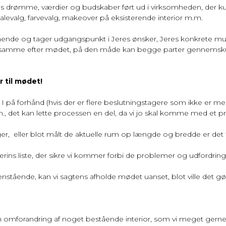
s drømme, værdier og budskaber ført ud i virksomheden, der kun
rialevalg, farvevalg, makeover på eksisterende interior m.m.
de og tager udgangspunkt i Jeres ønsker, Jeres konkrete muligh
 samme efter mødet, på den måde kan begge parter gennemskue det 
ar til mødet!
at I på forhånd (hvis der er flere beslutningstagere som ikke er med
 det kan lette processen en del, da vi jo skal komme med et pro
ger, eller blot målt de aktuelle rum op længde og bredde er det f
rterins liste, der sikre vi kommer forbi de problemer og udfordrin
 ovenstående, kan vi sagtens afholde mødet uanset, blot ville det 
n omforandring af noget bestående interior, som vi meget gerne