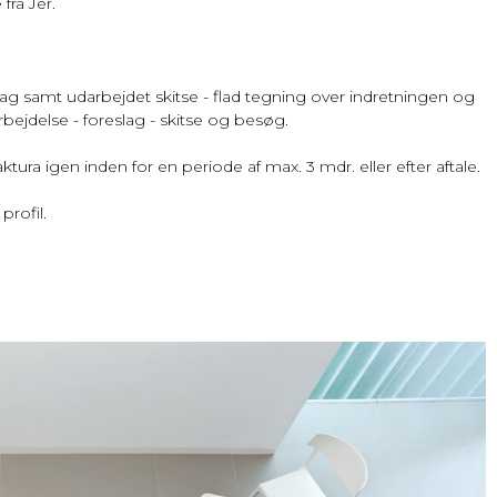
fra Jer.
lag samt udarbejdet skitse - flad tegning over indretningen og
arbejdelse - foreslag - skitse og besøg.
ra igen inden for en periode af max. 3 mdr. eller efter aftale.
rofil.