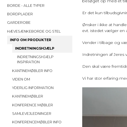
besøget op med et tilbu
BORDE - ALLE TYPER
Er det kun tilbudsgivn
BORDPLADER
GARDEROBE
Ønsker i ikke at handl
evt. istedet vælger en a
HÆVESÆNKEBORDE OG STEL
INFO OM PRODUKTER
Vender i tilbage og væ
INDRETNINGSHJÆLP
Indretningen af Jeres
INDRETNINGSHJÆLP
INSPIRATION
Den skal være fremtids
KANTINEMØBLER INFO
Vi har stor erfaring me
VIDEN OM
YDERLIG INFORMATION
KANTINEMØBLER
KONFERENCE MØBLER
SAMLEVEJLEDNINGER
KONFERENCEMØBLER INFO