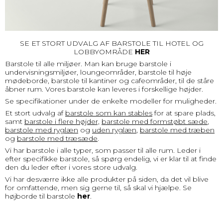
SE ET STORT UDVALG AF BARSTOLE TIL HOTEL OG
LOBBYOMRÅDE
HER
Barstole til alle miljøer. Man kan bruge barstole i
undervisningsmiljøer, loungeområder, barstole til høje
mødeborde, barstole til kantiner og cafeområder, til de ståre
åbner rum. Vores barstole kan leveres i forskellige højder.
Se specifikationer under de enkelte modeller for muligheder.
Et stort udvalg af
barstole som kan stables
for at spare plads,
samt
barstole i flere højder,
barstole med formstøbt sæde
,
barstole med ryglæn
og
uden ryglæn
,
barstole med træben
og
barstole med træsæde
.
Vi har barstole i alle typer, som passer til alle rum. Leder i
efter specifikke barstole, så spørg endelig, vi er klar til at finde
den du leder efter i vores store udvalg.
Vi har desværre ikke alle produkter på siden, da det vil blive
for omfattende, men sig gerne til, så skal vi hjælpe. Se
højborde til barstole
her
.