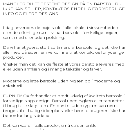
MANGLER DU ET BESTEMT DESIGN PÅ EN BARSTOL DU
IKKE KAN SE HER, KONTAKT OS ENDELIG FOR YDERLIGE
INFO OG FLERE DESIGNS
I dag anvendes de høje stole i alle lokaler i virksomheden
eller de offentlige rum - vi har barstole i forskellige højder,
samt med eller uden polstring.
Da vi har et yderst stort sortiment af barstole, og slet ikke har
alle med på siden, er i velkomne til at kontakt os for yderlige
produkter.
Ønsker man det, kan de fleste af vores barstole leveres med
eller uden armlæn og i mange tekstiler og farver.
Moderne og lette barstole uden ryglæn og i moderne og
enkelt stil.
FURN BY OX forhandler et bredt udvalg af kvalitets barstole i
forskellige slags design. Barstol uden ryglæn eller taburetter
til brug i alle slags rum. En barstol uden ryglæn kan nemt
bruges til et hurtig siddeplads, eller hvor at brugeren ikke har
behov for lang siddetid.
Det kan være i fællesarealer, små cafeer, enkle