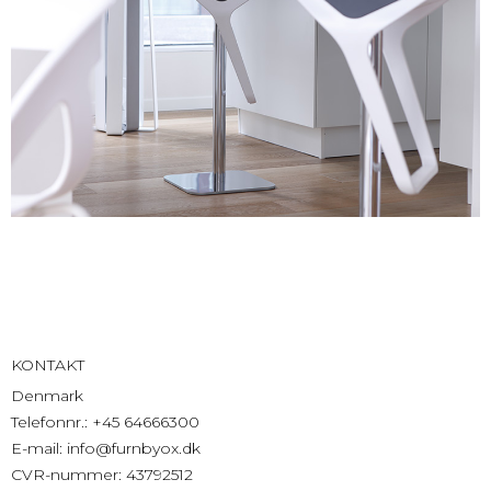
KONTAKT
Denmark
Telefonnr.
:
+45 64666300
E-mail
:
info@furnbyox.dk
CVR-nummer
:
43792512