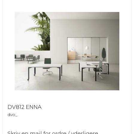
DV812 ENNA
dvo_
Skriv en mail for ordre / yderligere