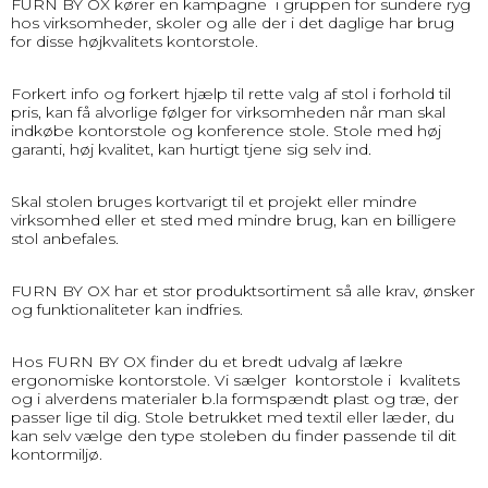
FURN BY OX kører en kampagne i gruppen for sundere ryg
hos virksomheder, skoler og alle der i det daglige har brug
for disse højkvalitets kontorstole.
Forkert info og forkert hjælp til rette valg af stol i forhold til
pris, kan få alvorlige følger for virksomheden når man skal
indkøbe kontorstole og konference stole. Stole med høj
garanti, høj kvalitet, kan hurtigt tjene sig selv ind.
Skal stolen bruges kortvarigt til et projekt eller mindre
virksomhed eller et sted med mindre brug, kan en billigere
stol anbefales.
FURN BY OX har et stor produktsortiment så alle krav, ønsker
og funktionaliteter kan indfries.
Hos FURN BY OX finder du et bredt udvalg af lækre
ergonomiske kontorstole. Vi sælger kontorstole i kvalitets
og i alverdens materialer b.la formspændt plast og træ, der
passer lige til dig. Stole betrukket med textil eller læder, du
kan selv vælge den type stoleben du finder passende til dit
kontormiljø.