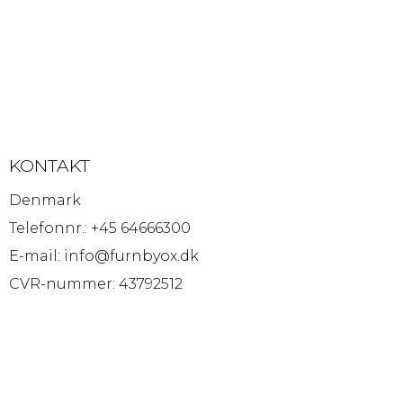
KONTAKT
Denmark
Telefonnr.
:
+45 64666300
E-mail
:
info@furnbyox.dk
CVR-nummer
:
43792512