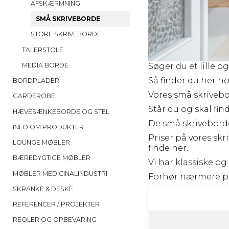
AFSKÆRMNING
SMÅ SKRIVEBORDE
STORE SKRIVEBORDE
TALERSTOLE
Søger du et lille o
MEDIA BORDE
Så finder du her ho
BORDPLADER
Vores små skrivebor
GARDEROBE
Står du og skal fin
HÆVESÆNKEBORDE OG STEL
De små skriveborde
INFO OM PRODUKTER
Priser på vores skri
LOUNGE MØBLER
finde her.
BÆREDYGTIGE MØBLER
Vi har klassiske o
MØBLER MEDICINALINDUSTRI
Forhør nærmere 
SKRANKE & DESKE
REFERENCER / PROJEKTER
REOLER OG OPBEVARING