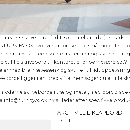
g praktisk skrivebord til dit kontor eller arbejdsplads?
s FURN BY OX hvor vi har forskellige små modeller i fo
de er lavet af gode solide materialer og sikre en lang
de et lille skrivebord til kontoret eller børneværelset?
 er med bl.a. hævesænk og skuffer til lidt opbevaring
veborde ligger i en bred vifte, men søger du et lille skr
g moderne skriveborde i træ og metal, med bordplade o
på
info@furnbyox.dk
hvis i leder efter specifikke produ
ARCHIMEDE KLAPBORD
IBEBI